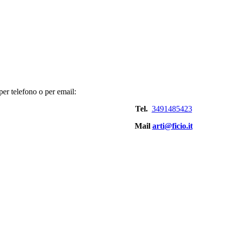
er telefono o per email:
Tel.
3491485423
Mail
arti@ficio.it