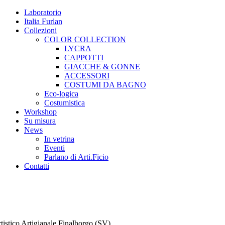
Laboratorio
Italia Furlan
Collezioni
COLOR COLLECTION
LYCRA
CAPPOTTI
GIACCHE & GONNE
ACCESSORI
COSTUMI DA BAGNO
Eco-logica
Costumistica
Workshop
Su misura
News
In vetrina
Eventi
Parlano di Arti.Ficio
Contatti
tistico Artigianale Finalborgo (SV)