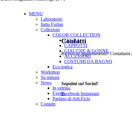
MENU
Laboratorio
Italia Furlan
Collezioni
COLOR COLLECTION
Contatti
LYCRA
CAPPOTTI
GIACCHE & GONNE
Ricevo su appuntamento! Contattami p
ACCESSORI
COSTUMI DA BAGNO
Eco-logica
Workshop
Su misura
News
Seguimi sui Social!
In vetrina
Eventi
Facebook
Instagram
Parlano di Arti.Ficio
Contatti