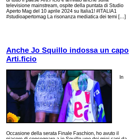
televisione mainstream, ospite della puntata di Studio
Aperto Mag del 10 aprile 2024 su Italia1! #ITALIA1
#studioapertomag La risonanza mediatica dei temi […]
Anche Jo Squillo indossa un capo
Arti.ficio
In
Occasione della serata Finale Faschion, ho avuto il
piacere di consegnare a jo Squillo uno dei miei capi da